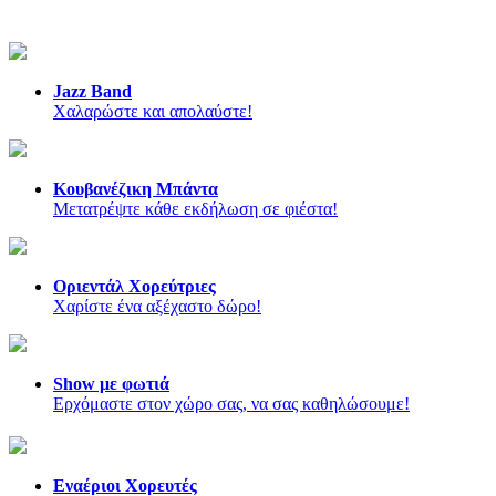
Jazz Band
Χαλαρώστε και απολαύστε!
Κουβανέζικη Μπάντα
Mετατρέψτε κάθε εκδήλωση σε φιέστα!
Οριεντάλ Χορεύτριες
Χαρίστε ένα αξέχαστο δώρο!
Show με φωτιά
Ερχόμαστε στον χώρο σας, να σας καθηλώσουμε!
Εναέριοι Χορευτές