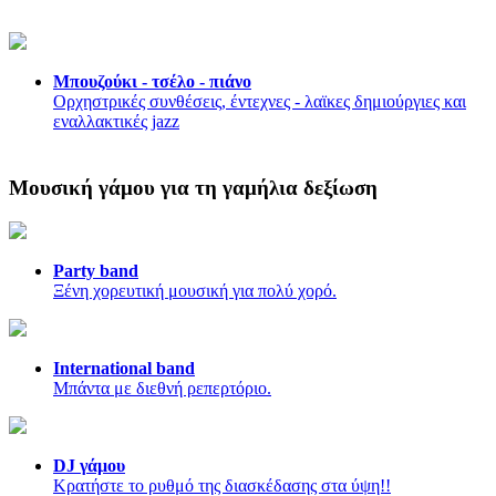
Μπουζούκι - τσέλο - πιάνο
Ορχηστρικές συνθέσεις, έντεχνες - λαϊκες δημιούργιες και
εναλλακτικές jazz
Μουσική γάμου για τη γαμήλια δεξίωση
Party band
Ξένη χορευτική μουσική για πολύ χορό.
International band
Μπάντα με διεθνή ρεπερτόριο.
DJ γάμου
Κρατήστε το ρυθμό της διασκέδασης στα ύψη!!